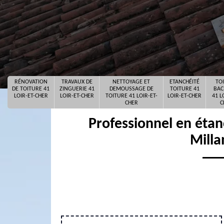
RÉNOVATION
TRAVAUX DE
NETTOYAGE ET
ETANCHÉITÉ
TO
DE TOITURE 41
ZINGUERIE 41
DEMOUSSAGE DE
TOITURE 41
BAC
LOIR-ET-CHER
LOIR-ET-CHER
TOITURE 41 LOIR-ET-
LOIR-ET-CHER
41 L
CHER
C
Professionnel en étanc
Milla