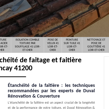
ITURE
ISOLATION COMBLE
POSE DE
PEINTURE
NETTOYAGE ET
 ACIER
TOITURE PAR
VELUX 41
SUR TUILE 41
POSE DE
OIR-ET-
SOUFFLAGE 41 LOIR-
LOIR-ET-
LOIR-ET-
GOUTTIÈRE 41
HER
ET-CHER
CHER
CHER
LOIR-ET-CHER
héité de faitage et faitière
ncay 41200
Étanchéité de la faîtière : les techniques
recommandées par les experts de Duval
Rénovation & Couverture
L'étanchéité de la faîtière est un aspect crucial de la longévité
et de la performance de votre toiture, et Duval Rénovation &