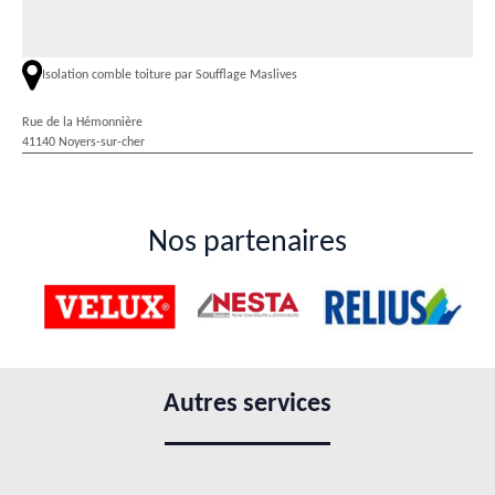
Isolation comble toiture par Soufflage Maslives
Rue de la Hémonnière
41140 Noyers-sur-cher
Nos partenaires
Autres services