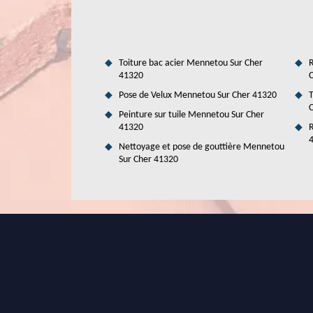
Lorsqu'il s'agit d'isoler vos combles, faites confiance à 
Duval Rénovation & Couverture, notre équipe de professi
chaque étape de votre projet d'isolation de comble
personnalisées, parfaitement adaptées à vos besoins spéci
assuré que votre isolation de combles sera réalisée avec pr
Toiture bac acier Mennetou Sur Cher
R
41320
C
Pose de Velux Mennetou Sur Cher 41320
T
C
Peinture sur tuile Mennetou Sur Cher
41320
R
Nettoyage et pose de gouttière Mennetou
Sur Cher 41320
Duval Rénovation & Couverture: Exp