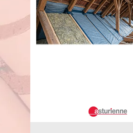
L'isolation des combles par la méthod
experts
À Mennetou Sur Cher dans le 41320 et ses environs, les 
d'énergie. En effet, il est possible de réduire les dépenses
faire appel à un professionnel. Nous vous informons alors
qui connaît toutes les techniques indispensables pour m
qualité de travail.
Confiez votre projet d'isolation 
Rénovation & Couverture