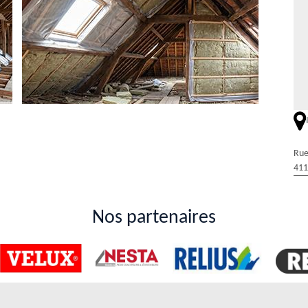
Rue
e de soufflage : une opération à confier à des
411
occupants d'une habitation peuvent effectuer une économie en termes
 en faisant des opérations d'isolation. Par conséquent, il est possible de
Nos partenaires
 qu'il est possible de faire confiance à Duval Rénovation & Couverture
ener à bien les missions. Sachez qu'il assure toujours une meilleure
des combles à l'équipe d'experts de Duval