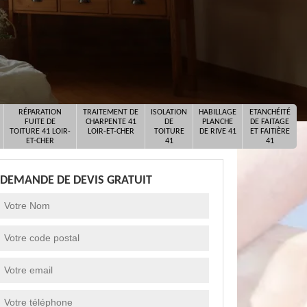
RÉPARATION
TRAITEMENT DE
ISOLATION
HABILLAGE
ETANCHÉITÉ
FUITE DE
CHARPENTE 41
DE
PLANCHE
DE FAITAGE
TOITURE 41 LOIR-
LOIR-ET-CHER
TOITURE
DE RIVE 41
ET FAITIÈRE
ET-CHER
41
41
DEMANDE DE DEVIS GRATUIT