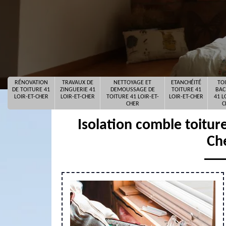
RÉNOVATION
TRAVAUX DE
NETTOYAGE ET
ETANCHÉITÉ
TO
DE TOITURE 41
ZINGUERIE 41
DEMOUSSAGE DE
TOITURE 41
BAC
LOIR-ET-CHER
LOIR-ET-CHER
TOITURE 41 LOIR-ET-
LOIR-ET-CHER
41 L
CHER
C
Isolation comble toitu
Ch