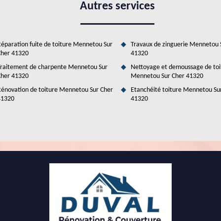
une équipe d'experts dévoués prête à répondre à tous vos besoins. Chez
Autres services
onnels chevronnés est là pour vous conseiller et vous accompagner à
s de toiture. Nous nous engageons à vous fournir des solutions
fiques et à votre budget. Grâce à notre savoir-faire, vous pouvez être
écision et soin.
éparation fuite de toiture Mennetou Sur
Travaux de zinguerie Mennetou 
her 41320
41320
raitement de charpente Mennetou Sur
Nettoyage et demoussage de toi
her 41320
Mennetou Sur Cher 41320
énovation de toiture Mennetou Sur Cher
Etanchéité toiture Mennetou Su
41320
41320
ert en isolation de combles à proximité de