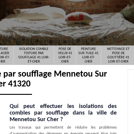
ITURE
ISOLATION COMBLE
POSE DE
PEINTURE
NETTOYAGE ET
 ACIER
TOITURE PAR
VELUX 41
SUR TUILE 41
POSE DE
OIR-ET-
SOUFFLAGE 41 LOIR-
LOIR-ET-
LOIR-ET-
GOUTTIÈRE 41
HER
ET-CHER
CHER
CHER
LOIR-ET-CHER
re par soufflage Mennetou Sur
er 41320
Qui peut effectuer les isolations des
combles par soufflage dans la ville de
Mennetou Sur Cher ?
Les travaux qui permettent de réduire les problèmes
d'augmentation des dépenses en énergie peuvent être très