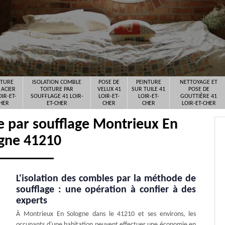
ITURE
ISOLATION COMBLE
POSE DE
PEINTURE
NETTOYAGE ET
 ACIER
TOITURE PAR
VELUX 41
SUR TUILE 41
POSE DE
OIR-ET-
SOUFFLAGE 41 LOIR-
LOIR-ET-
LOIR-ET-
GOUTTIÈRE 41
HER
ET-CHER
CHER
CHER
LOIR-ET-CHER
re par soufflage Montrieux En
gne 41210
L'isolation des combles par la méthode de
soufflage : une opération à confier à des
experts
À Montrieux En Sologne dans le 41210 et ses environs, les
occupants d'une habitation peuvent effectuer une économie en