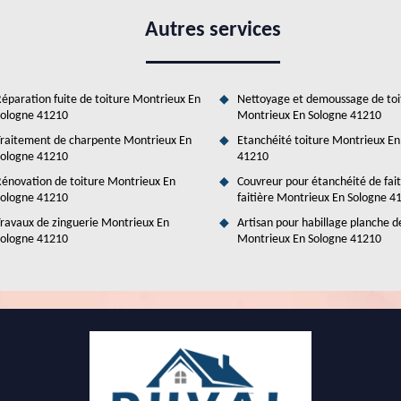
s experts peuvent effectuer des travaux d'isolation des combles. Cette
érations sont très difficiles à effectuer, nous vous invitons à solliciter
Autres services
e. Il a la maîtrise de toutes les techniques pour faire les travaux de
sont très avantageux et accessibles à toutes les bourses. Si vous voulez
 site web.
éparation fuite de toiture Montrieux En
Nettoyage et demoussage de toi
ologne 41210
Montrieux En Sologne 41210
raitement de charpente Montrieux En
Etanchéité toiture Montrieux En
ologne 41210
41210
énovation de toiture Montrieux En
Couvreur pour étanchéité de fai
ologne 41210
faitière Montrieux En Sologne 4
ravaux de zinguerie Montrieux En
Artisan pour habillage planche d
ologne 41210
Montrieux En Sologne 41210
ligentes avec Duval Rénovation & Couverture!