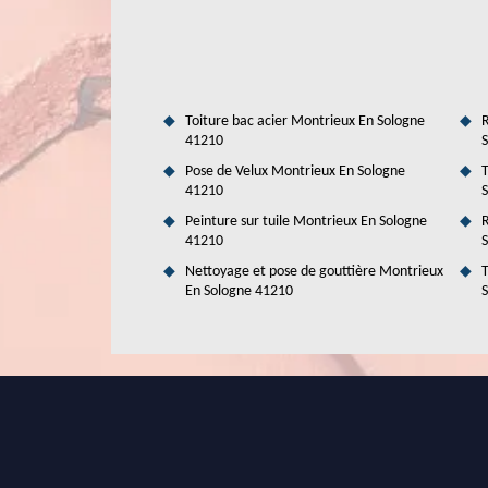
Dans la ville de Montrieux En Sologne et ses environs, le
opération se fait le plus souvent par soufflage. Comme les op
le service d'un expert comme Duval Rénovation & Couvertur
manière efficace. Sachez aussi qu'il propose des tarifs qui 
des informations plus détaillées, n'hésitez pas à visiter son
Toiture bac acier Montrieux En Sologne
R
41210
S
Pose de Velux Montrieux En Sologne
T
41210
S
Peinture sur tuile Montrieux En Sologne
R
41210
S
Nettoyage et pose de gouttière Montrieux
T
En Sologne 41210
S
Faites des économies d'énergie intel