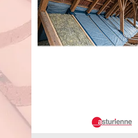
Confiez votre projet d'isolation 
Rénovation & Couverture
Lorsqu'il s'agit d'isoler vos combles, faites confiance à 
Duval Rénovation & Couverture, notre équipe de professi
chaque étape de votre projet d'isolation de comble
personnalisées, parfaitement adaptées à vos besoins spéci
assuré que votre isolation de combles sera réalisée avec pr
Est-il judicieux de solliciter Duval
soufflage des combles?