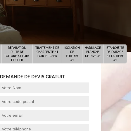
RÉPARATION
TRAITEMENT DE
ISOLATION
HABILLAGE
ETANCHÉITÉ
FUITE DE
CHARPENTE 41
DE
PLANCHE
DE FAITAGE
TOITURE 41 LOIR-
LOIR-ET-CHER
TOITURE
DE RIVE 41
ET FAITIÈRE
ET-CHER
41
41
DEMANDE DE DEVIS GRATUIT