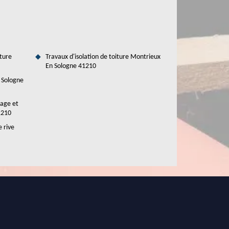
ture
Travaux d'isolation de toiture Montrieux
En Sologne 41210
 Sologne
tage et
1210
e rive