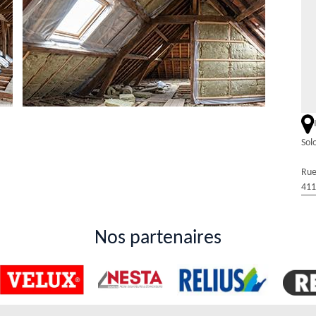
Sol
des combles à l'équipe d'experts de Duval
Rue
411
une équipe d'experts dévoués prête à répondre à tous vos besoins. Chez
onnels chevronnés est là pour vous conseiller et vous accompagner à
s de toiture. Nous nous engageons à vous fournir des solutions
Nos partenaires
fiques et à votre budget. Grâce à notre savoir-faire, vous pouvez être
écision et soin.
 Rénovation & Couverture pour l'isolation par