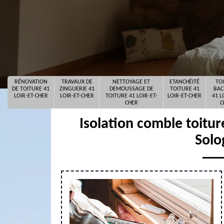
RÉNOVATION
TRAVAUX DE
NETTOYAGE ET
ETANCHÉITÉ
TO
DE TOITURE 41
ZINGUERIE 41
DEMOUSSAGE DE
TOITURE 41
BAC
LOIR-ET-CHER
LOIR-ET-CHER
TOITURE 41 LOIR-ET-
LOIR-ET-CHER
41 L
CHER
C
Isolation comble toitu
Solo