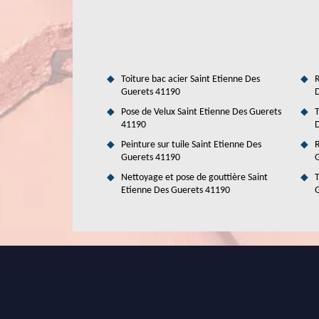
L'importance des tarifs pour effectuer le travail d'isolatio
connaître l'estimation des tarifs en utilisant des critèr
Ainsi, cela peut s'agir de la dimension de la structure
interventions. Pour finir, il y a l'accessibilité de la parti
vous proposer un tarif très intéressant et très abordable.
Toiture bac acier Saint Etienne Des
R
Guerets 41190
D
Pose de Velux Saint Etienne Des Guerets
T
41190
D
Peinture sur tuile Saint Etienne Des
R
Guerets 41190
G
Nettoyage et pose de gouttière Saint
T
Etienne Des Guerets 41190
G
L'isolation soufflée des combles perdus