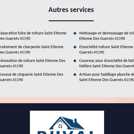
n des combles par soufflage est à soulever. En effet, il est possible de
es de prix. Ce sont les paramètres à prendre en compte pour le calcul.
Autres services
. Ensuite, il y a aussi les matériels indispensables pour de telles
e à isoler. Si vous faites confiance à Duval Rénovation & Couverture, il va
éparation fuite de toiture Saint Etienne
Nettoyage et demoussage de toi
es Guerets 41190
Etienne Des Guerets 41190
raitement de charpente Saint Etienne
Etanchéité toiture Saint Etienne
es Guerets 41190
Guerets 41190
énovation de toiture Saint Etienne Des
Couvreur pour étanchéité de fai
uerets 41190
faitière Saint Etienne Des Guere
ravaux de zinguerie Saint Etienne Des
Artisan pour habillage planche d
uerets 41190
Saint Etienne Des Guerets 4119
 dans la ville de Saint Etienne Des Guerets