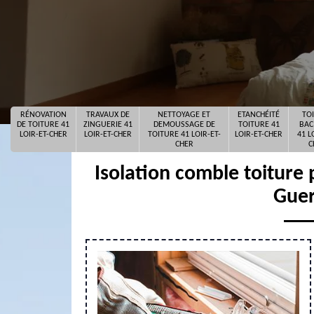
RÉNOVATION
TRAVAUX DE
NETTOYAGE ET
ETANCHÉITÉ
TO
DE TOITURE 41
ZINGUERIE 41
DEMOUSSAGE DE
TOITURE 41
BAC
LOIR-ET-CHER
LOIR-ET-CHER
TOITURE 41 LOIR-ET-
LOIR-ET-CHER
41 L
CHER
C
Isolation comble toiture 
Guer