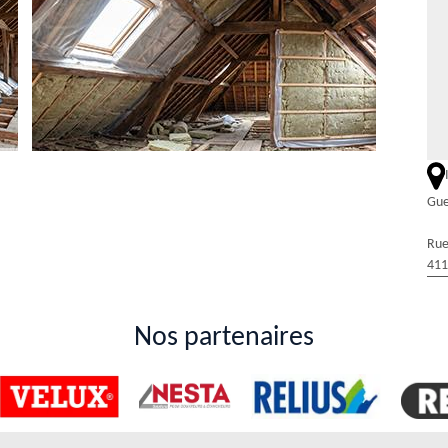
Gue
 en isolation de combles à proximité de Saint
Rue
411
on de combles se termine ici! Duval Rénovation & Couverture à Saint
 Grâce à notre expertise spécialisée, vous pouvez compter sur une
sionnels de confiance, situés à proximité de chez vous. Réduisez vos
Nos partenaires
professionnelle en isolation de combles. Contactez-nous pour profiter
cace! Devis gratuit avec zéro engagement.
solation des combles par soufflage dans la ville