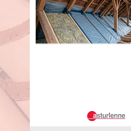
Duval Rénovation & Couverture: Expert
Etienne Des Guerets!
Votre recherche d'un professionnel compétent en isolati
Etienne Des Guerets est votre solution toute désignée.
isolation de combles performante réalisée par des profes
dépenses énergétiques en optant pour notre intervention 
des avantages d'une isolation de combles experte et effi
Le tarif pour effectuer les travaux d'i
de Saint Etienne Des Guerets