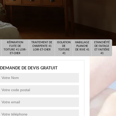
RÉPARATION
TRAITEMENT DE
ISOLATION
HABILLAGE
ETANCHÉITÉ
FUITE DE
CHARPENTE 41
DE
PLANCHE
DE FAITAGE
TOITURE 41 LOIR-
LOIR-ET-CHER
TOITURE
DE RIVE 41
ET FAITIÈRE
ET-CHER
41
41
DEMANDE DE DEVIS GRATUIT