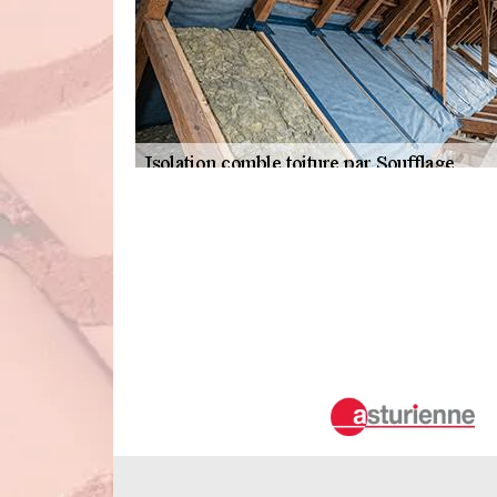
Qui peut effectuer les isolations des co
Les travaux qui permettent de réduire les problèmes d
L'un d'entre eux est l'isolation des combles par soufflage.
de maîtriser les différentes techniques pour les effectuer
en main les opérations. C'est pour cela qu'on vous propo
tarif est accessible à tous.
L'isolation soufflée des combles perdus 
C'est par les combles perdus que peut s'échapper la chaleur.
techniques pour assurer cela. Ainsi, il est possible de fai
de solliciter le service de Duval Rénovation & Couvertu