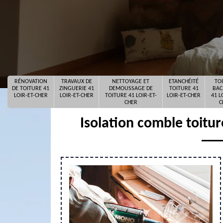
RÉNOVATION
TRAVAUX DE
NETTOYAGE ET
ETANCHÉITÉ
TO
DE TOITURE 41
ZINGUERIE 41
DEMOUSSAGE DE
TOITURE 41
BAC
LOIR-ET-CHER
LOIR-ET-CHER
TOITURE 41 LOIR-ET-
LOIR-ET-CHER
41 L
CHER
C
Isolation comble toitur