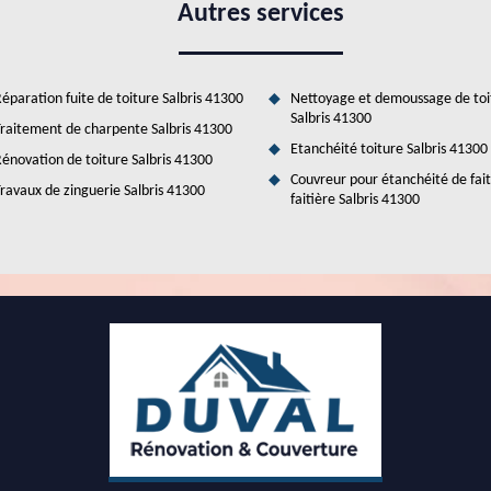
l peut proposer des prix qui seront abordables. Pour ce qui concerne le
Autres services
éparation fuite de toiture Salbris 41300
Nettoyage et demoussage de toi
Salbris 41300
raitement de charpente Salbris 41300
Etanchéité toiture Salbris 41300
énovation de toiture Salbris 41300
Couvreur pour étanchéité de fai
ravaux de zinguerie Salbris 41300
faitière Salbris 41300
lation des combles dans la ville de Salbris ?
igner. En effet, il est indispensable de faire ces types d'interventions
 effet, il est indispensable de solliciter le service d'un expert qui
 qualité de travail. N'oubliez pas qu'il peut proposer des prix qui sont