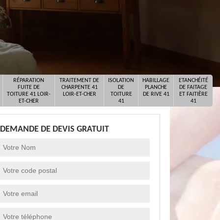
RÉPARATION
TRAITEMENT DE
ISOLATION
HABILLAGE
ETANCHÉITÉ
FUITE DE
CHARPENTE 41
DE
PLANCHE
DE FAITAGE
TOITURE 41 LOIR-
LOIR-ET-CHER
TOITURE
DE RIVE 41
ET FAITIÈRE
ET-CHER
41
41
DEMANDE DE DEVIS GRATUIT