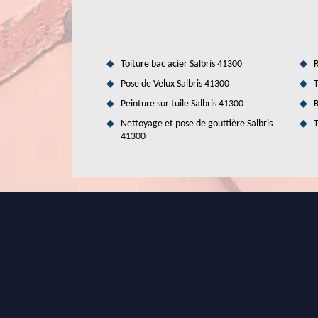
proposer des tarifs qui sont accessibles à tous. De plus, i
devis, vous ne devez pas payer de l'argent pour l'avoir.
Toiture bac acier Salbris 41300
R
Pose de Velux Salbris 41300
T
Peinture sur tuile Salbris 41300
R
Nettoyage et pose de gouttière Salbris
T
41300
À qui peut-on faire confiance pour l'iso
La technicité des travaux d'isolation des combles est à soul
pour des raisons de réduction des dépenses en énergie. En
maîtrise toutes les astuces pour la garantie d'une meilleure