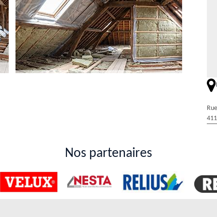
mbles par soufflage dans la ville de Salbris ?
Rue
'augmentation des dépenses en énergie peuvent être très nombreux.
411
 Les opérations peuvent être très compliquées à faire. Il est nécessaire
. Dans ce cas, il est indispensable de demander à un expert de prendre
se le service de Duval Rénovation & Couverture. N'oubliez pas que le
Nos partenaires
dans la ville de Salbris
 En effet, il est possible de les isoler et il existe un grand nombre de
re une isolation par soufflage. Pour ce faire, on peut vous recommander
re qui connaît la majorité des techniques. Veuillez noter qu'il peut