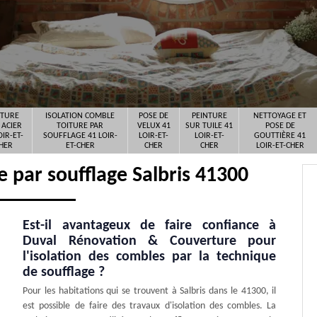
ITURE
ISOLATION COMBLE
POSE DE
PEINTURE
NETTOYAGE ET
 ACIER
TOITURE PAR
VELUX 41
SUR TUILE 41
POSE DE
OIR-ET-
SOUFFLAGE 41 LOIR-
LOIR-ET-
LOIR-ET-
GOUTTIÈRE 41
HER
ET-CHER
CHER
CHER
LOIR-ET-CHER
e par soufflage Salbris 41300
Est-il avantageux de faire confiance à
Duval Rénovation & Couverture pour
l'isolation des combles par la technique
de soufflage ?
Pour les habitations qui se trouvent à Salbris dans le 41300, il
est possible de faire des travaux d'isolation des combles. La