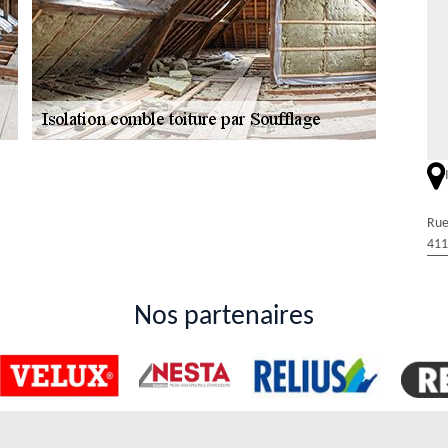
tion par Duval Rénovation & Couverture dans la
ble pour laisser la chaleur de s'échapper. En effet, il est possible de
Rue
Pour effectuer cela, il est très fortement recommandé de solliciter le
411
able de contacter Duval Rénovation & Couverture. Veuillez noter qu'il
son devis est toujours gratuit et sans engagement. Si vous avez besoin
ectement.
Nos partenaires
 dans la ville de Villerbon
 En effet, il est possible de les isoler et il existe un grand nombre de
re une isolation par soufflage. Pour ce faire, on peut vous recommander
re qui connaît la majorité des techniques. Veuillez noter qu'il peut
l peut proposer des prix qui seront abordables. Pour ce qui concerne le