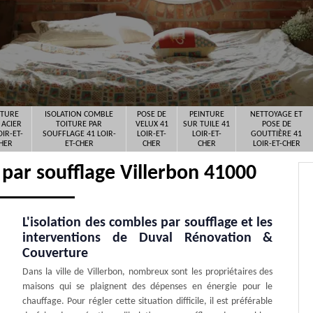
ITURE
ISOLATION COMBLE
POSE DE
PEINTURE
NETTOYAGE ET
 ACIER
TOITURE PAR
VELUX 41
SUR TUILE 41
POSE DE
OIR-ET-
SOUFFLAGE 41 LOIR-
LOIR-ET-
LOIR-ET-
GOUTTIÈRE 41
HER
ET-CHER
CHER
CHER
LOIR-ET-CHER
 par soufflage Villerbon 41000
L'isolation des combles par soufflage et les
interventions de Duval Rénovation &
Couverture
Dans la ville de Villerbon, nombreux sont les propriétaires des
maisons qui se plaignent des dépenses en énergie pour le
chauffage. Pour régler cette situation difficile, il est préférable