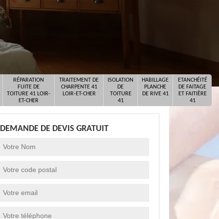
RÉPARATION
TRAITEMENT DE
ISOLATION
HABILLAGE
ETANCHÉITÉ
FUITE DE
CHARPENTE 41
DE
PLANCHE
DE FAITAGE
TOITURE 41 LOIR-
LOIR-ET-CHER
TOITURE
DE RIVE 41
ET FAITIÈRE
ET-CHER
41
41
DEMANDE DE DEVIS GRATUIT