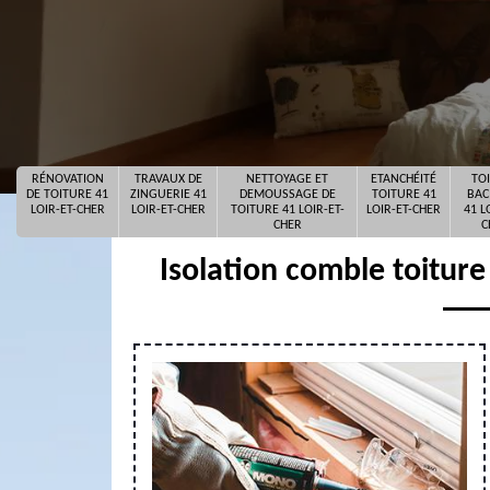
RÉNOVATION
TRAVAUX DE
NETTOYAGE ET
ETANCHÉITÉ
TO
DE TOITURE 41
ZINGUERIE 41
DEMOUSSAGE DE
TOITURE 41
BAC
LOIR-ET-CHER
LOIR-ET-CHER
TOITURE 41 LOIR-ET-
LOIR-ET-CHER
41 L
CHER
C
Isolation comble toiture