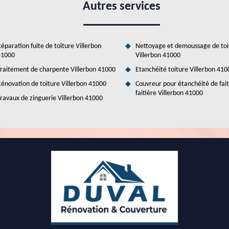
Autres services
éparation fuite de toiture Villerbon
Nettoyage et demoussage de toi
41000
Villerbon 41000
raitement de charpente Villerbon 41000
Etanchéité toiture Villerbon 410
énovation de toiture Villerbon 41000
Couvreur pour étanchéité de fai
faitière Villerbon 41000
ravaux de zinguerie Villerbon 41000
 Rénovation & Couverture pour l'isolation des
Villerbon
thode de soufflage sont très importants pour la réduction des dépenses
atées par les propriétaires. Dans ce cas, il faut solliciter le service
l est possible de solliciter Duval Rénovation & Couverture qui connaît