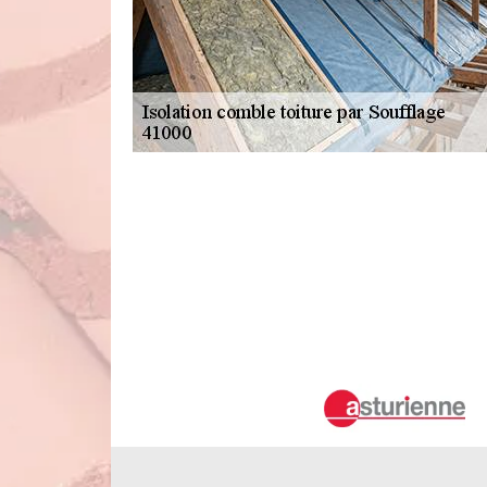
L'isolation de la toiture d'une habita
ville de Villerbon
Les toits des maisons peuvent constituer un terrain favora
régler ces problèmes en faisant des travaux d'isolation. 
service d'un expert dans le domaine. Ainsi, il est préfér
peut proposer des prix qui sont très abordables. De plus, 
de plus amples informations, il suffit de le téléphoner dir
L'isolation soufflée des combles perdus
C'est par les combles perdus que peut s'échapper la chaleur.
techniques pour assurer cela. Ainsi, il est possible de fai
de solliciter le service de Duval Rénovation & Couvertu
proposer des tarifs qui sont accessibles à tous. De plus, i