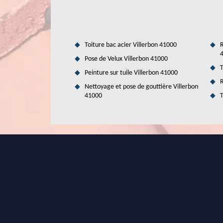
devis, vous ne devez pas payer de l'argent pour l'avoir.
Toiture bac acier Villerbon 41000
R
Pose de Velux Villerbon 41000
T
Peinture sur tuile Villerbon 41000
R
Nettoyage et pose de gouttière Villerbon
41000
T
Les avantages de faire appel à Duval
combles par soufflage dans la ville de 
Les travaux qui consistent à isoler les combles par la mé
en énergie. Des économies considérables pourront être const
d'un expert pour effectuer les travaux. N'oubliez pas qu'i