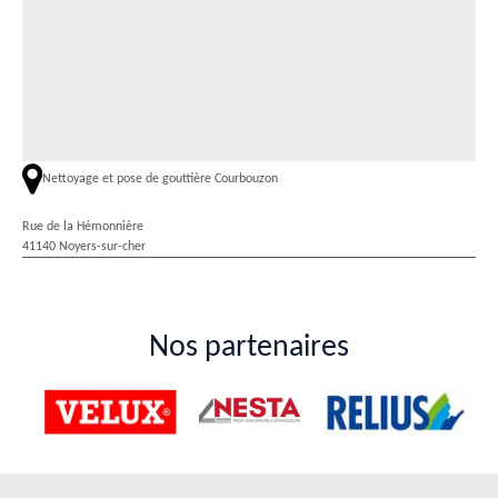
Nettoyage et pose de gouttière Courbouzon
Rue de la Hémonnière
41140 Noyers-sur-cher
Nos partenaires