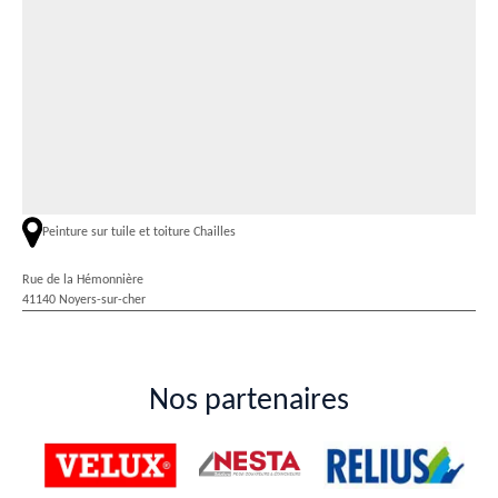
Peinture sur tuile et toiture Chailles
Rue de la Hémonnière
41140 Noyers-sur-cher
Nos partenaires