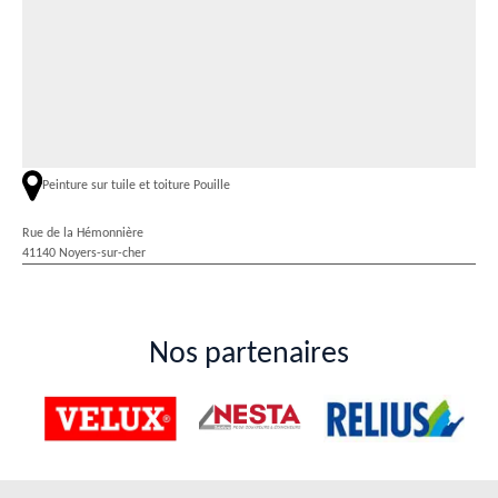
Peinture sur tuile et toiture Pouille
Rue de la Hémonnière
41140 Noyers-sur-cher
Nos partenaires