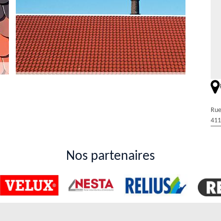
ture des toits à Saint Julien De Chedon dans le
Rue
411
rment un gage de protection contre les différentes agressions qui
onfier à un couvreur à l'image de Duval Rénovation & Couverture. Sachez
 De plus, sachez qu'il peut fixer cette somme d'argent en se basant sur
Nos partenaires
 de la structure. À côté de cela, il y a le type de peinture qui va être
nces de Duval Rénovation & Couverture à Saint
ertures de la toiture. En effet, il est possible de les entretenir en y