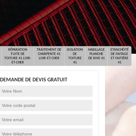
RÉPARATION
TRAITEMENT DE
ISOLATION
HABILLAGE
ETANCHÉITÉ
FUITE DE
CHARPENTE 41
DE
PLANCHE
DE FAITAGE
TOITURE 41 LOIR-
LOIR-ET-CHER
TOITURE
DE RIVE 41
ET FAITIÈRE
ET-CHER
41
41
DEMANDE DE DEVIS GRATUIT