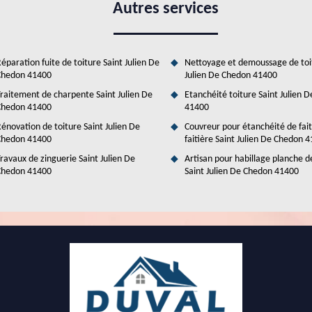
re très difficiles et c'est la raison pour laquelle on vous recommande
Autres services
ère. Duval Rénovation & Couverture est un artisan qui a pu suivre des
s règles de l'art. De plus, il peut établir un devis gratuit et sans
éparation fuite de toiture Saint Julien De
Nettoyage et demoussage de toi
Chedon 41400
Julien De Chedon 41400
raitement de charpente Saint Julien De
Etanchéité toiture Saint Julien 
Chedon 41400
41400
énovation de toiture Saint Julien De
Couvreur pour étanchéité de fai
Chedon 41400
faitière Saint Julien De Chedon 
ravaux de zinguerie Saint Julien De
Artisan pour habillage planche d
Chedon 41400
Saint Julien De Chedon 41400
es travaux de peinture des tuiles à Saint Julien