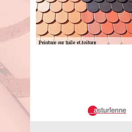
Le prix pour faire les travaux de pein
41400
Les peintures au niveau de la toiture d'un immeuble fo
viennent des intempéries. En fait, il est possible de le c
qu'il peut proposer des tarifs qui sont accessibles à tous.
des critères de prix. Ce sont essentiellement les dimensions
appliqué.
La peinture des tuiles et les compéte
Julien De Chedon dans le 41400
Les tuiles sont des matériaux qui peuvent composer les couv