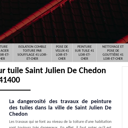
ITURE
ISOLATION COMBLE
POSE DE
PEINTURE
NETTOYAGE ET
 ACIER
TOITURE PAR
VELUX 41
SUR TUILE 41
POSE DE
OIR-ET-
SOUFFLAGE 41 LOIR-
LOIR-ET-
LOIR-ET-
GOUTTIÈRE 41
HER
ET-CHER
CHER
CHER
LOIR-ET-CHER
ur tuile Saint Julien De Chedon
41400
La dangerosité des travaux de peinture
des tuiles dans la ville de Saint Julien De
Chedon
Les travaux qui se font au niveau de la toiture d'une habitation
sont toujours très dangereux. En effet, il faut noter qu'il est