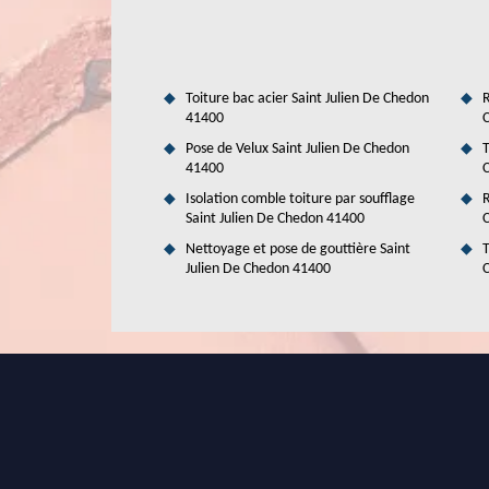
effectuant des travaux de peinture. Les travaux peuvent êt
vivement de solliciter le service d'un expert en la mati
formations spécifiques pour faire les opérations dans le
engagement.
Toiture bac acier Saint Julien De Chedon
R
41400
Pose de Velux Saint Julien De Chedon
T
41400
Isolation comble toiture par soufflage
R
Saint Julien De Chedon 41400
Nettoyage et pose de gouttière Saint
T
Julien De Chedon 41400
Toutes les informations à savoir pour l
De Chedon dans le 41400