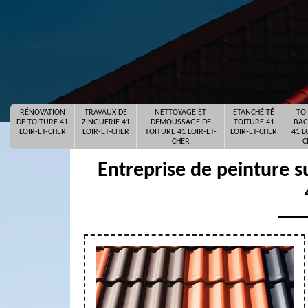
RÉNOVATION
TRAVAUX DE
NETTOYAGE ET
ETANCHÉITÉ
TO
DE TOITURE 41
ZINGUERIE 41
DEMOUSSAGE DE
TOITURE 41
BAC
LOIR-ET-CHER
LOIR-ET-CHER
TOITURE 41 LOIR-ET-
LOIR-ET-CHER
41 L
CHER
C
Entreprise de peinture s