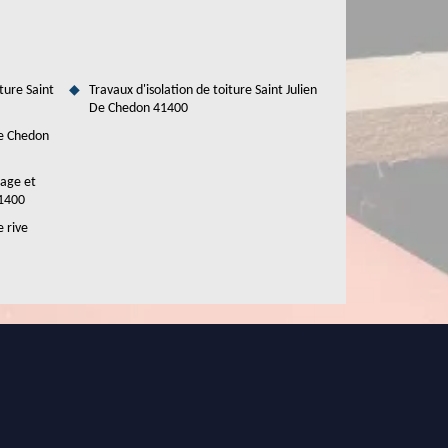
ture Saint
Travaux d'isolation de toiture Saint Julien
De Chedon 41400
De Chedon
tage et
41400
e rive