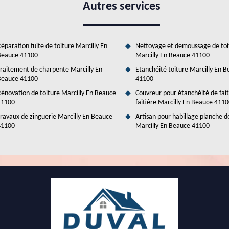
Autres services
éparation fuite de toiture Marcilly En
Nettoyage et demoussage de toi
Beauce 41100
Marcilly En Beauce 41100
raitement de charpente Marcilly En
Etanchéité toiture Marcilly En 
Beauce 41100
41100
énovation de toiture Marcilly En Beauce
Couvreur pour étanchéité de fai
41100
faitière Marcilly En Beauce 411
ravaux de zinguerie Marcilly En Beauce
Artisan pour habillage planche d
41100
Marcilly En Beauce 41100
énovation & Couverture: Experts en pose de
rture et bénéficiez d'un service professionnel et abordable! Depuis de
 nous a permis de gagner la confiance de nos clients. Professionnels
ion d'espaces lumineux et accueillants. Que vous ayez besoin d'une
notre équipe est là pour vous accompagner à chaque étape. Nous vous