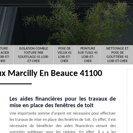
ITURE
ISOLATION COMBLE
POSE DE
PEINTURE
NETTOYAGE ET
 ACIER
TOITURE PAR
VELUX 41
SUR TUILE 41
POSE DE
OIR-ET-
SOUFFLAGE 41 LOIR-
LOIR-ET-
LOIR-ET-
GOUTTIÈRE 41
HER
ET-CHER
CHER
CHER
LOIR-ET-CHER
ux Marcilly En Beauce 41100
Les aides financières pour les travaux de
mise en place des fenêtres de toit
Une importante somme d'argent est nécessaire pour effectuer
les travaux de mise en place des fenêtres de toit. En effet, il est
nécessaire de bénéficier des aides financières venant des
autorités publiques pour les réduire. En effet, il y a les