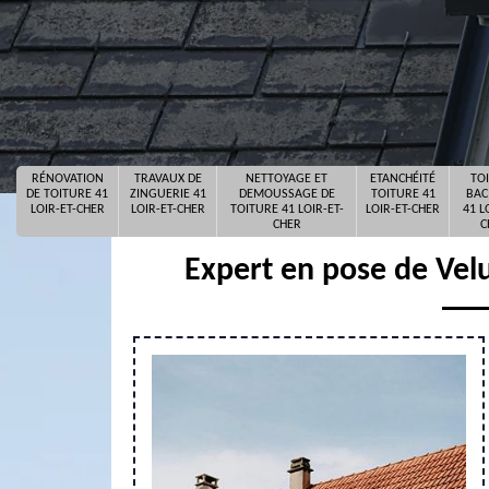
RÉNOVATION
TRAVAUX DE
NETTOYAGE ET
ETANCHÉITÉ
TO
DE TOITURE 41
ZINGUERIE 41
DEMOUSSAGE DE
TOITURE 41
BAC
LOIR-ET-CHER
LOIR-ET-CHER
TOITURE 41 LOIR-ET-
LOIR-ET-CHER
41 L
CHER
C
Expert en pose de Vel