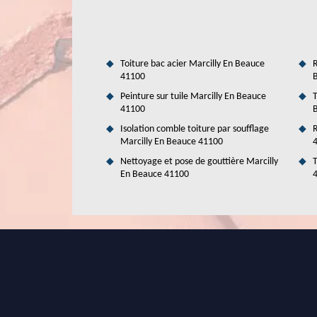
Toiture bac acier Marcilly En Beauce
R
41100
Peinture sur tuile Marcilly En Beauce
T
41100
Isolation comble toiture par soufflage
R
Marcilly En Beauce 41100
Nettoyage et pose de gouttière Marcilly
T
En Beauce 41100
lluminez votre comble avec Duval R
velux!
Confiez la pose de votre velux à Duval Rénovation & Couve
nombreuses années, notre engagement envers l'excellence
et expérimentés, nous sommes spécialisés dans la créat
simple pose ou de conseils pour l'achat des matériaux, 