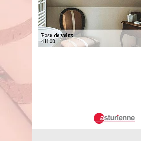
À qui peut-on faire confiance pour 
fenêtres de toit à Marcilly En Beauce d
Les fenêtres de toit sont très difficiles à mettre en place.
ces interventions. Dans ce cas, on peut vous proposer le
qu'il est possible de solliciter Duval Rénovation & Couver
établit un devis qui est gratuit et sans engagement.
Velux impeccable, tranquillité assuré
Ne prenez pas de risques avec une installation de velux 
une pose réussie et sans fuite pour assurer votre confo
spécialistes de la pose de velux à Marcilly En Beauce, 
minutieuse, respectant à la fois les normes de fonctionnal
devis détaillé et précis, rendez-vous sur notre site web ou