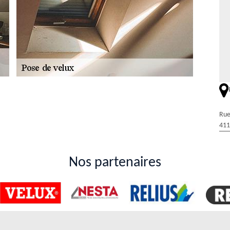
effectuer les travaux de mise en place des
ans le 41100 ?
Rue
 En effet, il est indispensable de maîtriser un certain de technique pour
411
 service d'un artisan couvreur. Par conséquent, on peut vous informer
ture qui a plusieurs années d'expérience dans le domaine. Sachez qu'il
Nos partenaires
e avec Duval Rénovation & Couverture!
mal faite! Chez Duval Rénovation & Couverture, nous vous garantissons
rt et votre tranquillité pendant de nombreuses années. En tant que
nous mettons notre expertise à votre service pour une installation
ité et d'esthétique. Pour en savoir plus sur nos services et obtenir un
 dans nos locaux.