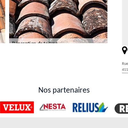
efaire les toits des maisons dans la ville de
Rue
411
es de l'immeuble. En effet, il est possible de rénovation la structure.
lliciter le service de Duval Rénovation & Couverture. Ce couvreur
es interventions dans les règles de l'art. De plus, il peut faire les
Nos partenaires
. Si vous voulez des informations plus précises, il suffit de lui passer un
bitué des travaux de rénovation de la toiture
41160
vaux d'entretien. En effet, il est nécessaire de faire des travaux de
peut vous recommander de solliciter le service de Duval Rénovation &