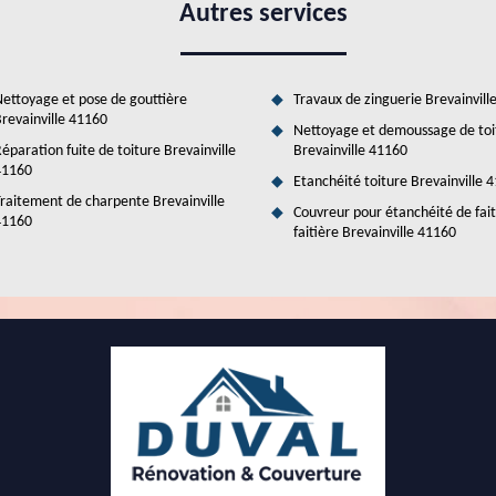
Autres services
ravaux. Ainsi, nous vous proposons le service de Duval Rénovation &
s et il connaît toutes les techniques adaptées pour la garantie d'un
ettoyage et pose de gouttière
Travaux de zinguerie Brevainvill
revainville 41160
Nettoyage et demoussage de toi
éparation fuite de toiture Brevainville
Brevainville 41160
41160
Etanchéité toiture Brevainville 
raitement de charpente Brevainville
Couvreur pour étanchéité de fai
41160
faitière Brevainville 41160
couvreur Duval Rénovation & Couverture
ure? Faites confiance à l'entreprise Duval Rénovation & Couverture à
us mettons à votre service notre expertise de plus de 10 ans dans le