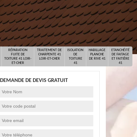
RÉPARATION
TRAITEMENT DE
ISOLATION
HABILLAGE
ETANCHÉITÉ
FUITE DE
CHARPENTE 41
DE
PLANCHE
DE FAITAGE
TOITURE 41 LOIR-
LOIR-ET-CHER
TOITURE
DE RIVE 41
ET FAITIÈRE
ET-CHER
41
41
DEMANDE DE DEVIS GRATUIT