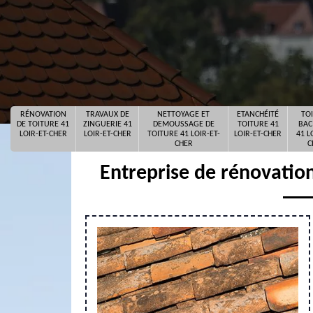
RÉNOVATION
TRAVAUX DE
NETTOYAGE ET
ETANCHÉITÉ
TO
DE TOITURE 41
ZINGUERIE 41
DEMOUSSAGE DE
TOITURE 41
BAC
LOIR-ET-CHER
LOIR-ET-CHER
TOITURE 41 LOIR-ET-
LOIR-ET-CHER
41 L
CHER
C
Entreprise de rénovation