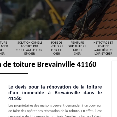
ITURE
ISOLATION COMBLE
POSE DE
PEINTURE
NETTOYAGE ET
 ACIER
TOITURE PAR
VELUX 41
SUR TUILE 41
POSE DE
OIR-ET-
SOUFFLAGE 41 LOIR-
LOIR-ET-
LOIR-ET-
GOUTTIÈRE 41
HER
ET-CHER
CHER
CHER
LOIR-ET-CHER
 de toiture Brevainville 41160
Le devis pour la rénovation de la toiture
d'un immeuble à Brevainville dans le
41160
Les propriétaires des maisons peuvent demander à un couvreur
de faire des opérations rénovation de la toiture. En effet, il est
nécessaire de lui demander un devis. Veuillez noter qu'il s'agit