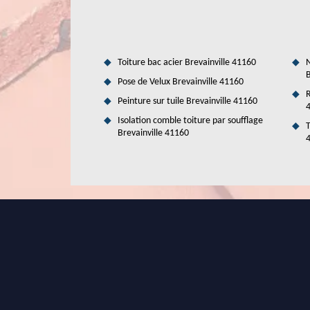
Couverture qui a les matériels adaptés pour faire les t
Couverture. Cet artisan dispose des matériels nécessaire
meilleur rendu de travail.
Toiture bac acier Brevainville 41160
N
B
Pose de Velux Brevainville 41160
R
Peinture sur tuile Brevainville 41160
Isolation comble toiture par soufflage
T
Brevainville 41160
Rénovation de toit, la spécialité du 
Vous souhaitez redonner éclat et longévité à votre toit
Brevainville. Spécialistes de la rénovation toiture, no