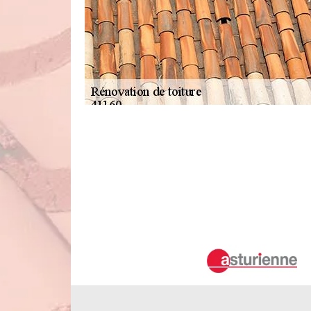
À qui peut-on faire confiance pour r
Brevainville ?
Une pléthore de travaux peut se faire au niveau des surfac
Pour effectuer cela, il est alors indispensable de so
professionnel dispose des matériels adaptés pour faire l
opérations à des prix très intéressants et accessibles à tous
coup de fil.
Duval Rénovation & Couverture : un ha
d'un immeuble à Brevainville dans le 
Le toit est une structure qui a besoin de beaucoup de tra
rénovation pour les cas de dégradation. Dans ce cas, on 