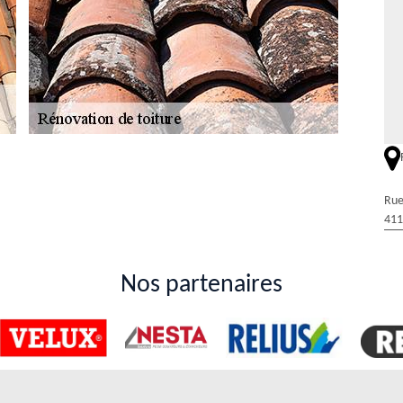
bitué des travaux de rénovation de la toiture
20
Rue
vaux d'entretien. En effet, il est nécessaire de faire des travaux de
411
peut vous recommander de solliciter le service de Duval Rénovation &
ravaux. Ainsi, nous vous proposons le service de Duval Rénovation &
s et il connaît toutes les techniques adaptées pour la garantie d'un
Nos partenaires
 rénovation de la toiture d'une habitation à
nt indispensables en cas de destruction. En fait, il est préférable de
s. Dans ce cas, on peut vous recommander de contacter un artisan
l Rénovation & Couverture qui connaît toutes les astuces pour assurer