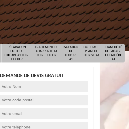
RÉPARATION
TRAITEMENT DE
ISOLATION
HABILLAGE
ETANCHÉITÉ
FUITE DE
CHARPENTE 41
DE
PLANCHE
DE FAITAGE
TOITURE 41 LOIR-
LOIR-ET-CHER
TOITURE
DE RIVE 41
ET FAITIÈRE
ET-CHER
41
41
DEMANDE DE DEVIS GRATUIT