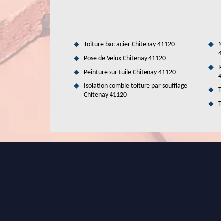
un meilleur rendu de travail. De plus, il peut propose
informations, il suffit de visiter son site web.
Toiture bac acier Chitenay 41120
N
Pose de Velux Chitenay 41120
R
Peinture sur tuile Chitenay 41120
Isolation comble toiture par soufflage
T
Chitenay 41120
T
Duval Rénovation & Couverture le c
Chitenay
Vous envisagez de rénover l'apparence de votre toiture?
accompagner dans cette démarche. Spécialistes de la rénov