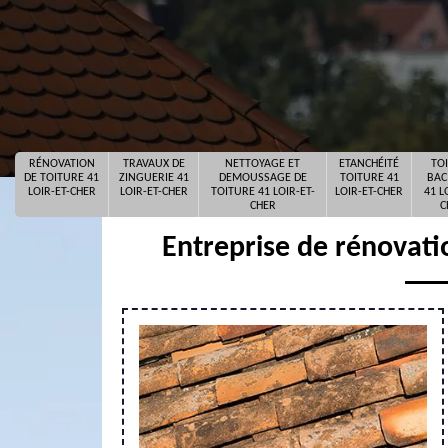
RÉNOVATION
TRAVAUX DE
NETTOYAGE ET
ETANCHÉITÉ
TO
DE TOITURE 41
ZINGUERIE 41
DEMOUSSAGE DE
TOITURE 41
BAC
LOIR-ET-CHER
LOIR-ET-CHER
TOITURE 41 LOIR-ET-
LOIR-ET-CHER
41 L
CHER
C
Entreprise de rénovati