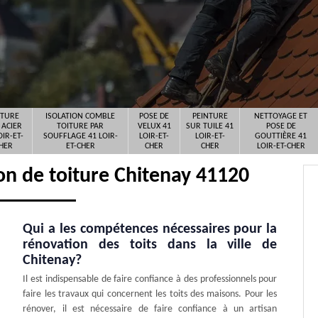
ITURE
ISOLATION COMBLE
POSE DE
PEINTURE
NETTOYAGE ET
 ACIER
TOITURE PAR
VELUX 41
SUR TUILE 41
POSE DE
OIR-ET-
SOUFFLAGE 41 LOIR-
LOIR-ET-
LOIR-ET-
GOUTTIÈRE 41
HER
ET-CHER
CHER
CHER
LOIR-ET-CHER
on de toiture Chitenay 41120
Qui a les compétences nécessaires pour la
rénovation des toits dans la ville de
Chitenay?
Il est indispensable de faire confiance à des professionnels pour
faire les travaux qui concernent les toits des maisons. Pour les
rénover, il est nécessaire de faire confiance à un artisan