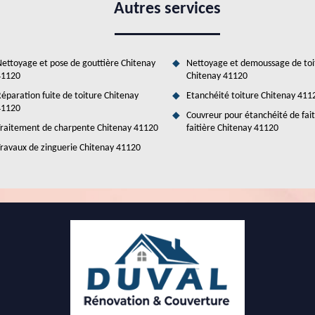
Autres services
r des tarifications très intéressantes. Pour avoir de plus amples
ettoyage et pose de gouttière Chitenay
Nettoyage et demoussage de toi
41120
Chitenay 41120
éparation fuite de toiture Chitenay
Etanchéité toiture Chitenay 411
41120
Couvreur pour étanchéité de fai
raitement de charpente Chitenay 41120
faitière Chitenay 41120
ravaux de zinguerie Chitenay 41120
ouvreur expert en rénovation de toiture à
 Laissez le couvreur Duval Rénovation & Couverture à Chitenay vous
ation de toiture, nous mettons à votre disposition notre savoir-faire