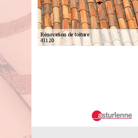
Duval Rénovation & Couverture : un ha
d'un immeuble à Chitenay dans le 411
Le toit est une structure qui a besoin de beaucoup de tra
rénovation pour les cas de dégradation. Dans ce cas, on 
Couverture qui a les matériels adaptés pour faire les t
Couverture. Cet artisan dispose des matériels nécessaire
meilleur rendu de travail.
Les raisons de faire des travaux de
Chitenay dans le 41120
La rénovation des toits fait partie des opérations qui so
s'adresser à un expert pour faire de telles opération
couvreur. Ainsi, on peut vous proposer le service de Duva