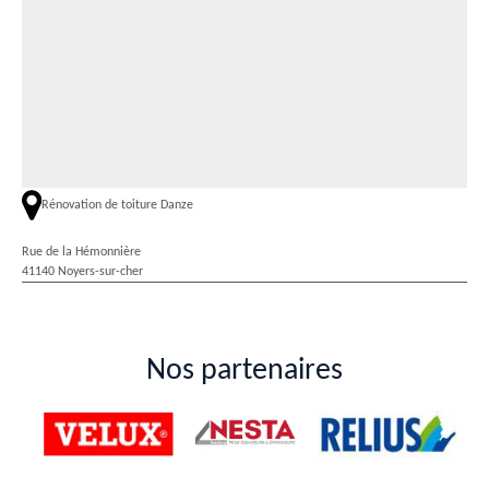
Rénovation de toiture Danze
Rue de la Hémonnière
41140 Noyers-sur-cher
Nos partenaires