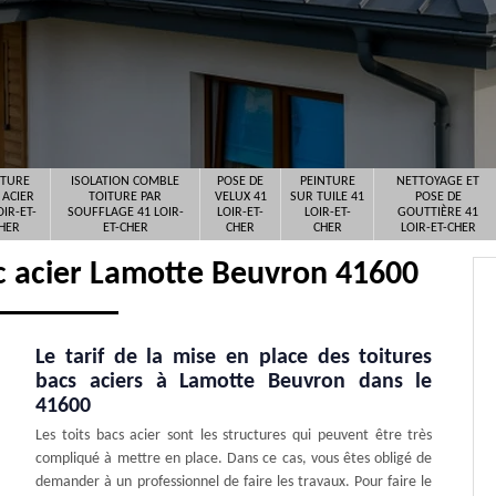
ITURE
ISOLATION COMBLE
POSE DE
PEINTURE
NETTOYAGE ET
 ACIER
TOITURE PAR
VELUX 41
SUR TUILE 41
POSE DE
OIR-ET-
SOUFFLAGE 41 LOIR-
LOIR-ET-
LOIR-ET-
GOUTTIÈRE 41
HER
ET-CHER
CHER
CHER
LOIR-ET-CHER
ac acier Lamotte Beuvron 41600
Le tarif de la mise en place des toitures
bacs aciers à Lamotte Beuvron dans le
41600
Les toits bacs acier sont les structures qui peuvent être très
compliqué à mettre en place. Dans ce cas, vous êtes obligé de
demander à un professionnel de faire les travaux. Pour faire le