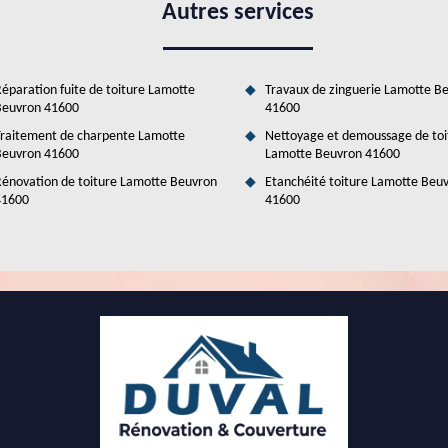
Autres services
éparation fuite de toiture Lamotte
Travaux de zinguerie Lamotte B
Beuvron 41600
41600
raitement de charpente Lamotte
Nettoyage et demoussage de toi
Beuvron 41600
Lamotte Beuvron 41600
énovation de toiture Lamotte Beuvron
Etanchéité toiture Lamotte Beu
41600
41600
s acier dans la ville de Lamotte Beuvron et ses
 choisir entre un grand nombre de matériaux composant la toiture. En
 acier. Dans ce cas, il est nécessaire de solliciter le service d'un expert
 de Duval Rénovation & Couverture pour de telles opérations. Sachez
les à tous. De plus, il a la réputation d'établir un devis gratuit et sans