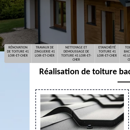
RÉNOVATION
TRAVAUX DE
NETTOYAGE ET
ETANCHÉITÉ
TO
DE TOITURE 41
ZINGUERIE 41
DEMOUSSAGE DE
TOITURE 41
BAC
LOIR-ET-CHER
LOIR-ET-CHER
TOITURE 41 LOIR-ET-
LOIR-ET-CHER
41 L
CHER
C
Réalisation de toiture b