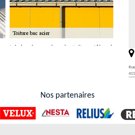
ert de la mise en place des toits en tôle acier
types de matériaux composant les couvertures de la toiture. En fait, il
. Pour leur mise en place, il est préférable de faire appel à un artisan
Rue
al Rénovation & Couverture qui connait toutes les techniques adaptées
411
evis, il est totalement gratuit et sans engagement. Si vous voulez des
xpert des travaux de rénovation des toitures
Nos partenaires
 41600
en cas de destructions de ces derniers. En effet, cela peut contribuer
e l'immeuble. Pour effectuer de telles opérations, seul le recours aux
citer le service d'un couvreur professionnel. Nous vous conseillons de
qui a une très bonne réputation. Les tarifs qu'il propose sont aussi