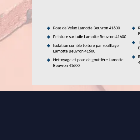
Pose de Velux Lamotte Beuvron 41600
R
Peinture sur tuile Lamotte Beuvron 41600
T
Isolation comble toiture par soufflage
Lamotte Beuvron 41600
R
Nettoyage et pose de gouttière Lamotte
Beuvron 41600
Qui peut mettre en place les toits bac
environs?
Les propriétaires des habitations ont la possibilité de
effet, ils peuvent opter pour la mise en place des toits bacs
pour la mise en place. On peut vous proposer le service
qu'il peut proposer des tarifs très intéressants et accessib