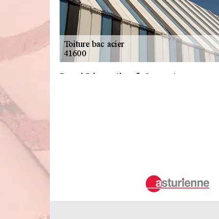
Duval Rénovation & Couverture : un exp
Dans la ville de Lamotte Beuvron, il y a une multitude de 
est possible de porter son choix sur les toits en tôle acier
couvreur. Ainsi, on peut vous proposer le service de Duv
pour la garantie d'un meilleur rendu de travail. Pour le d
informations plus précises, il suffit de visiter son site web.
Duval Rénovation & Couverture : un e
bacs aciers à Lamotte Beuvron dans le
Les travaux de rénovation des toits bacs acier s'imposent 
au renforcement de l'étanchéité de la surface supérieure d
services d'un expert est recommandé. Ainsi, il faut solli
solliciter le service de Duval Rénovation & Couverture 
accessibles à tous.