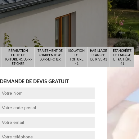
RÉPARATION
TRAITEMENT DE
ISOLATION
HABILLAGE
ETANCHÉITÉ
FUITE DE
CHARPENTE 41
DE
PLANCHE
DE FAITAGE
TOITURE 41 LOIR-
LOIR-ET-CHER
TOITURE
DE RIVE 41
ET FAITIÈRE
ET-CHER
41
41
DEMANDE DE DEVIS GRATUIT