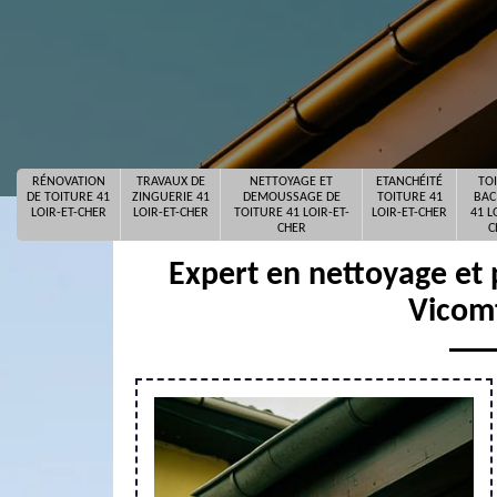
RÉNOVATION
TRAVAUX DE
NETTOYAGE ET
ETANCHÉITÉ
TO
DE TOITURE 41
ZINGUERIE 41
DEMOUSSAGE DE
TOITURE 41
BAC
LOIR-ET-CHER
LOIR-ET-CHER
TOITURE 41 LOIR-ET-
LOIR-ET-CHER
41 L
CHER
C
Expert en nettoyage et 
Vicom