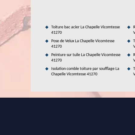
un couvreur professionnel pour de telles opérations. Mais
Duval Rénovation & Couverture. Il connait toutes les tech
remarquer qu'il a la réputation de faire les intervent
informations, il suffit de visiter son site web.
Toiture bac acier La Chapelle Vicomtesse
R
41270
V
Pose de Velux La Chapelle Vicomtesse
T
41270
V
Peinture sur tuile La Chapelle Vicomtesse
R
41270
V
Isolation comble toiture par soufflage La
T
Chapelle Vicomtesse 41270
V
La mise en place des gouttières : une
La Chapelle Vicomtesse dans le 41270