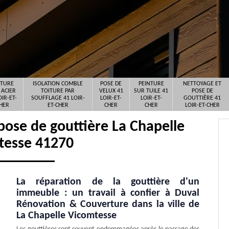
ITURE
ISOLATION COMBLE
POSE DE
PEINTURE
NETTOYAGE ET
 ACIER
TOITURE PAR
VELUX 41
SUR TUILE 41
POSE DE
OIR-ET-
SOUFFLAGE 41 LOIR-
LOIR-ET-
LOIR-ET-
GOUTTIÈRE 41
HER
ET-CHER
CHER
CHER
LOIR-ET-CHER
pose de gouttière La Chapelle
tesse 41270
La réparation de la gouttière d'un
immeuble : un travail à confier à Duval
Rénovation & Couverture dans la ville de
La Chapelle Vicomtesse