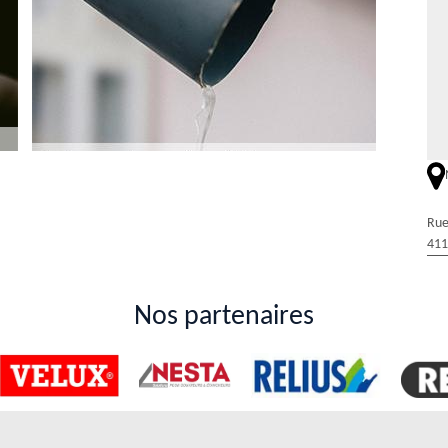
Rénovation & Couverture pour la réparation de
Rue
le Vicomtesse dans le 41270 et les localités
411
voir sollicité le service d'un expert pour la réparation des gouttières
s peuvent prendre en main les interventions. N'oubliez pas qu'il peut
Nos partenaires
vis, il est toujours gratuit et sans engagement. Si vous voulez de plus
écialité de Duval Rénovation & Couverture à La
ion des gouttières détruites. En effet, il est préférable de s'adresser à