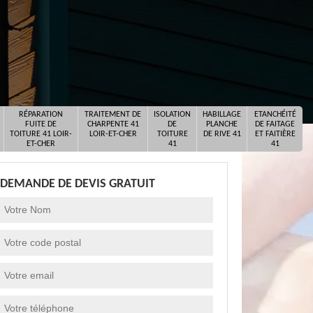
RÉPARATION
TRAITEMENT DE
ISOLATION
HABILLAGE
ETANCHÉITÉ
FUITE DE
CHARPENTE 41
DE
PLANCHE
DE FAITAGE
TOITURE 41 LOIR-
LOIR-ET-CHER
TOITURE
DE RIVE 41
ET FAITIÈRE
ET-CHER
41
41
DEMANDE DE DEVIS GRATUIT