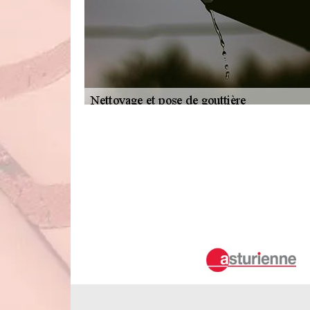
Les avantages de faire appel à Duval 
la gouttière des maisons à La Chapel
avoisinantes
Les propriétaires des habitations ne vont pas regretter d'a
endommagées. En effet, seuls les couvreurs professionnel
proposer des prix très abordables. En ce qui concerne le de
amples informations, il suffit de visiter son site web.
La réparation de la gouttière : une sp
Chapelle Vicomtesse dans le 41270
Un spécialiste est indispensable pour les travaux de réparat