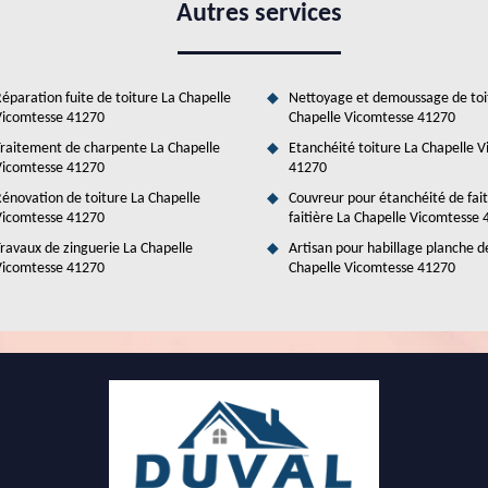
 nous vous informons qu'il est préférable de solliciter le service de
Autres services
niques adaptées pour faire les opérations correctement. Veuillez aussi
ions dans les meilleurs délais. Si vous avez besoin de plus amples
éparation fuite de toiture La Chapelle
Nettoyage et demoussage de toi
icomtesse 41270
Chapelle Vicomtesse 41270
raitement de charpente La Chapelle
Etanchéité toiture La Chapelle 
icomtesse 41270
41270
énovation de toiture La Chapelle
Couvreur pour étanchéité de fai
icomtesse 41270
faitière La Chapelle Vicomtesse
ravaux de zinguerie La Chapelle
Artisan pour habillage planche de
icomtesse 41270
Chapelle Vicomtesse 41270
 spécialité de Duval Rénovation & Couverture à