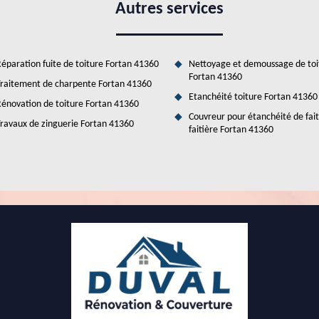
Autres services
éparation fuite de toiture Fortan 41360
Nettoyage et demoussage de toi
Fortan 41360
raitement de charpente Fortan 41360
Etanchéité toiture Fortan 41360
énovation de toiture Fortan 41360
Couvreur pour étanchéité de fai
ravaux de zinguerie Fortan 41360
faitière Fortan 41360
ur faire la mise en place des fenêtres de toit à
 pour faire les travaux de mise en place des fenêtres de toit. Dans ce
 artisan couvreur. Ainsi, on peut vous recommander de convier Duval
 adaptées pour faire les opérations correctement. N'oubliez pas qu'il
x correctement. Si vous voulez de plus amples informations, il suffit de