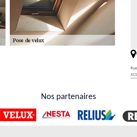
ar un artisan couvreur dans la ville de Fortan
 avantageux pour eux de solliciter le service d'un expert pour effectuer
Rue
e de solliciter le service d'un artisan couvreur pour l'installation des
411
ter Duval Rénovation & Couverture qui a plusieurs années d'expérience
s très intéressants et accessibles à tous.
 de pose des velux à Fortan dans le 41360 ?
Nos partenaires
ants d'un immeuble à réduire les dépenses en termes d'énergie. Ce sont
e l'immeuble et plus précisément au niveau de la toiture. Afin de les
t dans le domaine. Ainsi, on propose le service de Duval Rénovation &
 un meilleur rendu de travail.