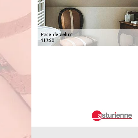
La mise en place des fenêtres de toit p
Les propriétaires des maisons doivent savoir qu'il est très
les travaux au niveau des toits. En effet, il est préférabl
fenêtres de toit. Ainsi, on peut vous proposer de sollici
dans le domaine. N'oubliez pas qu'il peut proposer des tarif
Qui peut prendre en charge les travaux
Les velux sont des structures qui peuvent aider les occup
des ouvertures qui se trouvent sur la partie supérieure d
mettre en place, il faut solliciter le service d'un exper
Couverture qui connait toutes les techniques pour garantir