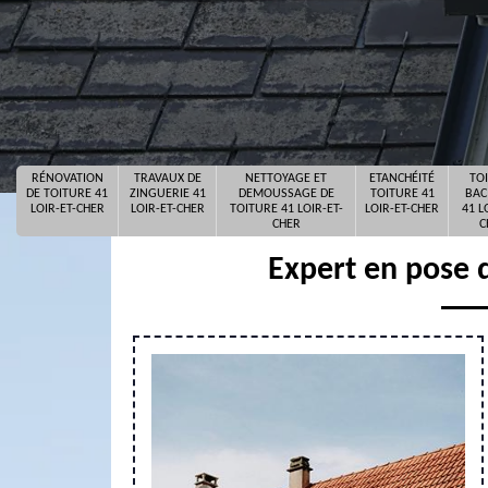
RÉNOVATION
TRAVAUX DE
NETTOYAGE ET
ETANCHÉITÉ
TO
DE TOITURE 41
ZINGUERIE 41
DEMOUSSAGE DE
TOITURE 41
BAC
LOIR-ET-CHER
LOIR-ET-CHER
TOITURE 41 LOIR-ET-
LOIR-ET-CHER
41 L
CHER
C
Expert en pose 