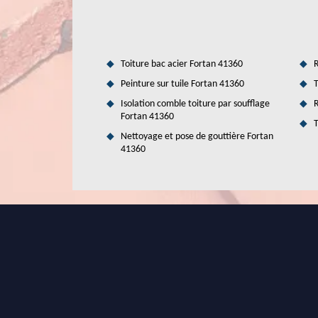
Toiture bac acier Fortan 41360
R
Peinture sur tuile Fortan 41360
T
Isolation comble toiture par soufflage
R
Fortan 41360
T
Nettoyage et pose de gouttière Fortan
41360
Quels sont les outils indispensables po
Fortan dans le 41360 ?
Il est nécessaire de disposer des matériels indispensables
cas, il est indispensable de solliciter le service d'un
Rénovation & Couverture qui connait toutes les techniques
a pu suivre des formations spécifiques pour faire les travau
le téléphoner.