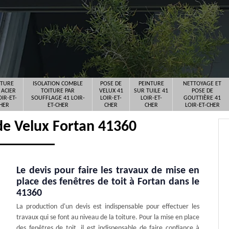
ITURE
ISOLATION COMBLE
POSE DE
PEINTURE
NETTOYAGE ET
 ACIER
TOITURE PAR
VELUX 41
SUR TUILE 41
POSE DE
OIR-ET-
SOUFFLAGE 41 LOIR-
LOIR-ET-
LOIR-ET-
GOUTTIÈRE 41
HER
ET-CHER
CHER
CHER
LOIR-ET-CHER
de Velux Fortan 41360
Le devis pour faire les travaux de mise en
place des fenêtres de toit à Fortan dans le
41360
La production d'un devis est indispensable pour effectuer les
travaux qui se font au niveau de la toiture. Pour la mise en place
des fenêtres de toit, il est indispensable de faire confiance à