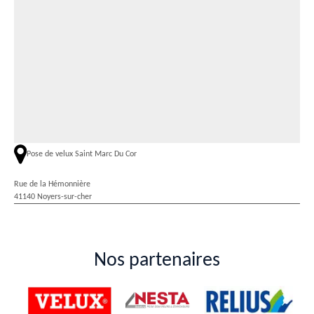
Pose de velux Saint Marc Du Cor
Rue de la Hémonnière
41140 Noyers-sur-cher
Nos partenaires