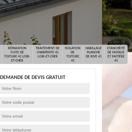
RÉPARATION
TRAITEMENT DE
ISOLATION
HABILLAGE
ETANCHÉITÉ
FUITE DE
CHARPENTE 41
DE
PLANCHE
DE FAITAGE
TOITURE 41 LOIR-
LOIR-ET-CHER
TOITURE
DE RIVE 41
ET FAITIÈRE
ET-CHER
41
41
DEMANDE DE DEVIS GRATUIT