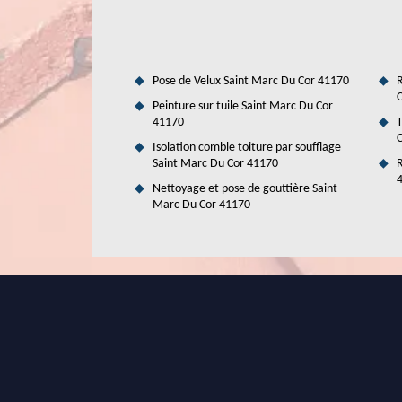
compétences nécessaires pour assurer un travail de très
gratuit et sans engagement.
Pose de Velux Saint Marc Du Cor 41170
R
C
Peinture sur tuile Saint Marc Du Cor
41170
T
C
Isolation comble toiture par soufflage
Saint Marc Du Cor 41170
R
Nettoyage et pose de gouttière Saint
Marc Du Cor 41170
Duval Rénovation & Couverture : le pr
bacs acier à Saint Marc Du Cor dans le
Les surfaces supérieures de l'immeuble peuvent être com
mettre en place des toits bacs acier. Pour ce faire, il