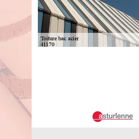
Qui a les aptitudes pour la mise en p
dans le 41170 ?
La mise en place des toits bacs acier est un travail
incontournable de solliciter le service d'un expert pour
artisan couvreur. Duval Rénovation & Couverture est souven
un meilleur rendu de travail. Il ne rencontre pas de diffi
correctement.
La mise en place des toits plaque acier
Les couvertures peuvent avoir plusieurs formes. En effet, 
types d'interventions peuvent être très complexes et c'es
qualifiée. Dans ce cas, on vous propose le service d'un e