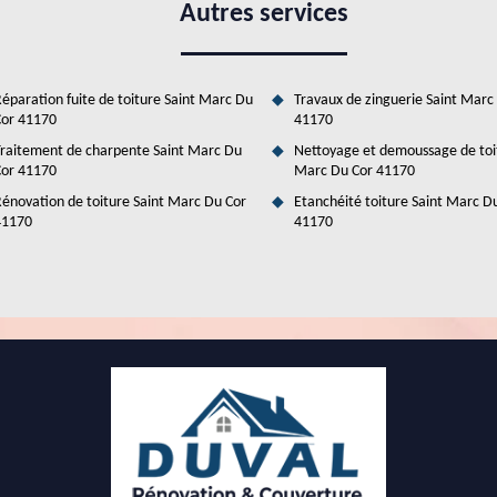
 bonne qualité. De plus, le document informatif comme le devis est
Autres services
éparation fuite de toiture Saint Marc Du
Travaux de zinguerie Saint Marc
or 41170
41170
raitement de charpente Saint Marc Du
Nettoyage et demoussage de toi
or 41170
Marc Du Cor 41170
énovation de toiture Saint Marc Du Cor
Etanchéité toiture Saint Marc D
41170
41170
ofessionnel qui peut mettre en place les toits
 41170
posées par une multitude de matériaux. En effet, il est possible de
 est préférable de demander à un artisan couvreur de prendre en main