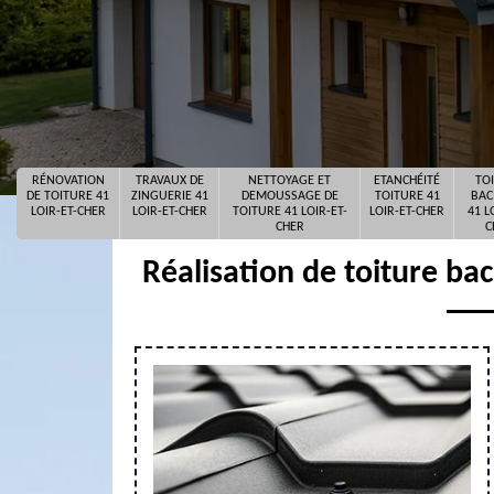
RÉNOVATION
TRAVAUX DE
NETTOYAGE ET
ETANCHÉITÉ
TO
DE TOITURE 41
ZINGUERIE 41
DEMOUSSAGE DE
TOITURE 41
BAC
LOIR-ET-CHER
LOIR-ET-CHER
TOITURE 41 LOIR-ET-
LOIR-ET-CHER
41 L
CHER
C
Réalisation de toiture ba