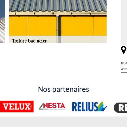
lace des toits bacs acier à Saint Marc Du Cor
Rue
 qui de démarque par son extrême complexité. Dans ce cas, il est
411
 les opérations. Ainsi, on peut vous recommander de faire appel à un
t sollicité pour ce type d'intervention. Il a la réputation de garantir
culté à se procurer les matériels indispensables pour faire les travaux
Nos partenaires
 dans la ville de Saint Marc Du Cor
il est possible de choisir la mise en place des toits plaque acier. Ces
t la raison pour laquelle il faut solliciter le service d'une personne
xpert en la matière. Duval Rénovation & Couverture est celui qui a les