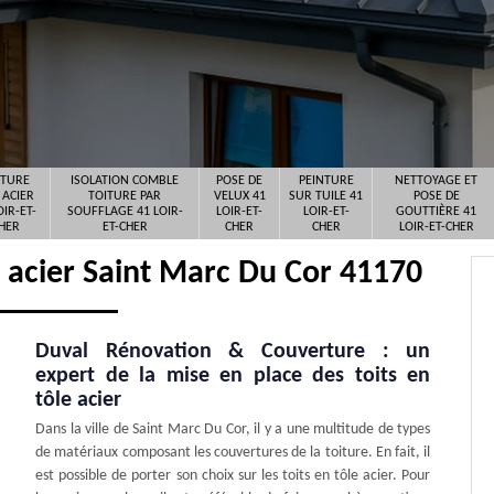
ITURE
ISOLATION COMBLE
POSE DE
PEINTURE
NETTOYAGE ET
 ACIER
TOITURE PAR
VELUX 41
SUR TUILE 41
POSE DE
OIR-ET-
SOUFFLAGE 41 LOIR-
LOIR-ET-
LOIR-ET-
GOUTTIÈRE 41
HER
ET-CHER
CHER
CHER
LOIR-ET-CHER
c acier Saint Marc Du Cor 41170
Duval Rénovation & Couverture : un
expert de la mise en place des toits en
tôle acier
Dans la ville de Saint Marc Du Cor, il y a une multitude de types
de matériaux composant les couvertures de la toiture. En fait, il
est possible de porter son choix sur les toits en tôle acier. Pour