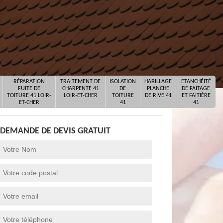
RÉPARATION
TRAITEMENT DE
ISOLATION
HABILLAGE
ETANCHÉITÉ
FUITE DE
CHARPENTE 41
DE
PLANCHE
DE FAITAGE
TOITURE 41 LOIR-
LOIR-ET-CHER
TOITURE
DE RIVE 41
ET FAITIÈRE
ET-CHER
41
41
DEMANDE DE DEVIS GRATUIT