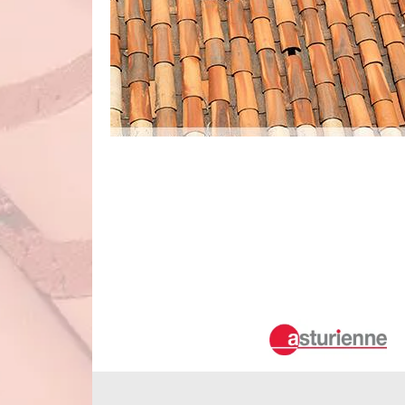
À qui peut-on faire confiance pour refa
Gervais La Foret ?
Une pléthore de travaux peut se faire au niveau des surfac
Pour effectuer cela, il est alors indispensable de so
professionnel dispose des matériels adaptés pour faire l
opérations à des prix très intéressants et accessibles à tous
coup de fil.
À qui peut-on faire confiance pour la
dans le 41350 ?
Les travaux de rénovation de la toiture sont d'une impor