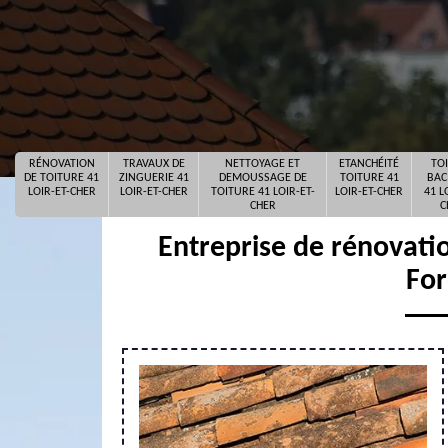
RÉNOVATION
TRAVAUX DE
NETTOYAGE ET
ETANCHÉITÉ
TO
DE TOITURE 41
ZINGUERIE 41
DEMOUSSAGE DE
TOITURE 41
BAC
LOIR-ET-CHER
LOIR-ET-CHER
TOITURE 41 LOIR-ET-
LOIR-ET-CHER
41 L
CHER
C
Entreprise de rénovatio
For