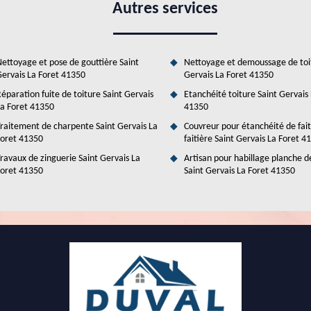
Autres services
 le service de Duval Rénovation & Couverture qui est un couvreur
du de travail. De plus, il peut proposer des tarifs très intéressants et
gratuite et il n'y a pas d'engagement qui va en découler.
ettoyage et pose de gouttière Saint
Nettoyage et demoussage de toi
ervais La Foret 41350
Gervais La Foret 41350
éparation fuite de toiture Saint Gervais
Etanchéité toiture Saint Gervais
a Foret 41350
41350
raitement de charpente Saint Gervais La
Couvreur pour étanchéité de fai
oret 41350
faitière Saint Gervais La Foret 4
ravaux de zinguerie Saint Gervais La
Artisan pour habillage planche d
oret 41350
Saint Gervais La Foret 41350
ompétences de Duval Rénovation & Couverture à
'immeuble sont assez nombreux. En effet, il est possible de faire des