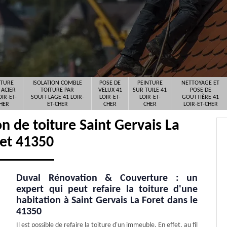
ITURE
ISOLATION COMBLE
POSE DE
PEINTURE
NETTOYAGE ET
 ACIER
TOITURE PAR
VELUX 41
SUR TUILE 41
POSE DE
OIR-ET-
SOUFFLAGE 41 LOIR-
LOIR-ET-
LOIR-ET-
GOUTTIÈRE 41
HER
ET-CHER
CHER
CHER
LOIR-ET-CHER
n de toiture Saint Gervais La
et 41350
Duval Rénovation & Couverture : un
expert qui peut refaire la toiture d'une
habitation à Saint Gervais La Foret dans le
41350
Il est possible de refaire la toiture d'un immeuble. En effet, au fil