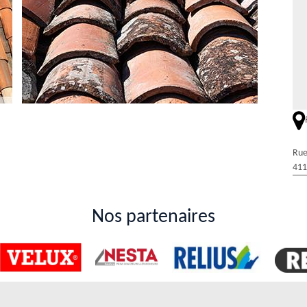
Rue
ire les toits des maisons dans la ville de Saint
411
es de l'immeuble. En effet, il est possible de rénovation la structure.
lliciter le service de Duval Rénovation & Couverture. Ce couvreur
Nos partenaires
es interventions dans les règles de l'art. De plus, il peut faire les
. Si vous voulez des informations plus précises, il suffit de lui passer un
 rénovation des toits à Saint Gervais La Foret
tance particulière pour la garantie d'une meilleure étanchéité de la