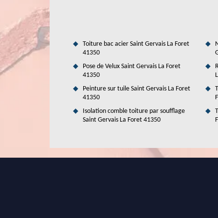
toiture. Dans ce cas, il est nécessaire de solliciter
professionnel. Il peut s'engager à garantir un meilleur ren
accessibles à tous. Pour le devis, il est dressé de manière 
Toiture bac acier Saint Gervais La Foret
N
41350
G
Pose de Velux Saint Gervais La Foret
R
41350
L
Peinture sur tuile Saint Gervais La Foret
T
41350
F
Isolation comble toiture par soufflage
T
Saint Gervais La Foret 41350
F
La rénovation de la toiture et les c
Saint Gervais La Foret dans le 41350
Les travaux qui se font sur les parties supérieures de l