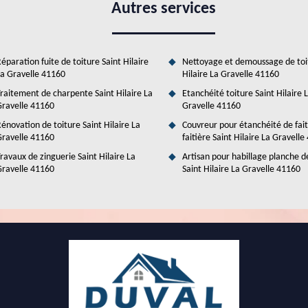
our la mise en place des toits plaques acier. Il est nécessaire d'utiliser
Autres services
 Rénovation & Couverture dispose de tous ces outils pour mener à bien
 des tarifs très intéressants et accessibles à tous.
éparation fuite de toiture Saint Hilaire
Nettoyage et demoussage de toi
a Gravelle 41160
Hilaire La Gravelle 41160
raitement de charpente Saint Hilaire La
Etanchéité toiture Saint Hilaire 
ravelle 41160
Gravelle 41160
énovation de toiture Saint Hilaire La
Couvreur pour étanchéité de fai
ravelle 41160
faitière Saint Hilaire La Gravell
ravaux de zinguerie Saint Hilaire La
Artisan pour habillage planche d
ravelle 41160
Saint Hilaire La Gravelle 41160
ure bac acier au couvreur Duval Rénovation &
ez le couvreur Duval Rénovation & Couverture! En tant que spécialiste