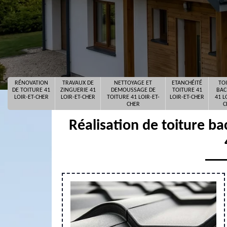
RÉNOVATION
TRAVAUX DE
NETTOYAGE ET
ETANCHÉITÉ
TO
DE TOITURE 41
ZINGUERIE 41
DEMOUSSAGE DE
TOITURE 41
BAC
LOIR-ET-CHER
LOIR-ET-CHER
TOITURE 41 LOIR-ET-
LOIR-ET-CHER
41 L
CHER
C
Réalisation de toiture bac