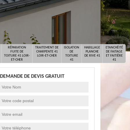
RÉPARATION
TRAITEMENT DE
ISOLATION
HABILLAGE
ETANCHÉITÉ
FUITE DE
CHARPENTE 41
DE
PLANCHE
DE FAITAGE
TOITURE 41 LOIR-
LOIR-ET-CHER
TOITURE
DE RIVE 41
ET FAITIÈRE
ET-CHER
41
41
DEMANDE DE DEVIS GRATUIT