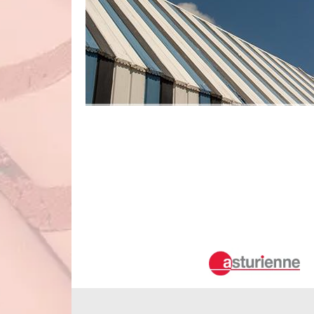
La rénovation des toits bacs acier par
Saint Hilaire La Gravelle
Les travaux de rénovation de la toiture bac acier permettent
le service d'un artisan couvreur pour de telles opératio
Couverture d'intervenir. N'oubliez pas qu'il peut proposer 
plus amples informations, il suffit de visiter son site web
L'installation des toits plaques acier 
localités avoisinantes
Les travaux de pose des éléments qui composent la couvertu