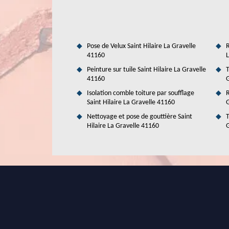
il est préférable de s'adresser à un couvreur professionnel p
des équipements de protection individuelle ou EPI. Duval
les opérations. Veuillez aussi remarquer qu'il peut proposer
Pose de Velux Saint Hilaire La Gravelle
R
41160
L
Peinture sur tuile Saint Hilaire La Gravelle
T
41160
G
Isolation comble toiture par soufflage
R
Saint Hilaire La Gravelle 41160
G
Nettoyage et pose de gouttière Saint
T
Hilaire La Gravelle 41160
G
Confiez la rénovation de votre toit
Couverture!
Besoin d'une rénovation de toiture en bac acier? Contact