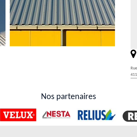
Rue
 Duval Rénovation & Couverture dans la ville de
411
 de garantir son intégrité. En effet, il est indispensable de solliciter
ns. Ainsi, on peut vous recommander de demander à Duval Rénovation &
Nos partenaires
des tarifs qui peuvent défier toute concurrence. Si vous avez besoin de
. Il va vous donner un devis totalement gratuit et sans engagement.
à Saint Hilaire La Gravelle dans le 41160 et les
re de la toiture peuvent être très difficiles à effectuer. Dans ce cas,