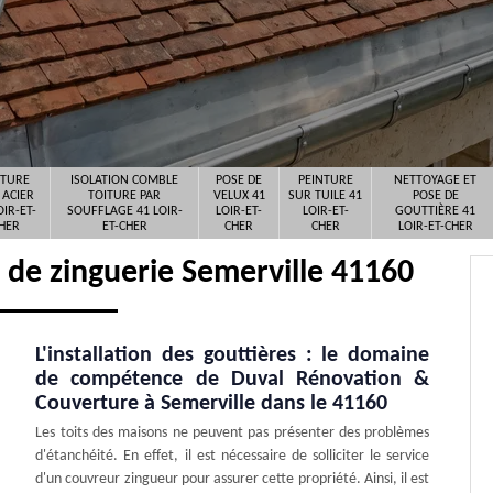
ITURE
ISOLATION COMBLE
POSE DE
PEINTURE
NETTOYAGE ET
 ACIER
TOITURE PAR
VELUX 41
SUR TUILE 41
POSE DE
OIR-ET-
SOUFFLAGE 41 LOIR-
LOIR-ET-
LOIR-ET-
GOUTTIÈRE 41
HER
ET-CHER
CHER
CHER
LOIR-ET-CHER
x de zinguerie Semerville 41160
L'installation des gouttières : le domaine
de compétence de Duval Rénovation &
Couverture à Semerville dans le 41160
Les toits des maisons ne peuvent pas présenter des problèmes
d'étanchéité. En effet, il est nécessaire de solliciter le service
d'un couvreur zingueur pour assurer cette propriété. Ainsi, il est