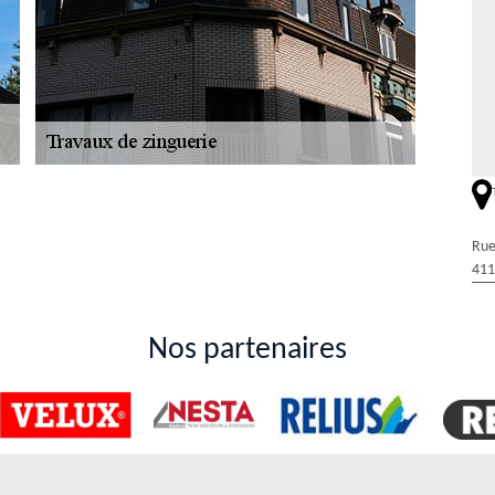
s la ville de Semerville
e structures. En premier lieu, il est possible de faire des travaux de
Rue
é de cela, il y a la réparation des fenêtres de toit qui présentent des
411
es qui peuvent être réparées. Pour effectuer de telles opérations, il
ngueur. Duval Rénovation & Couverture est celui qu'on vous propose et
t accessibles à tous.
Nos partenaires
e dans le 41160 et ses environs
 travaux de zinguerie pour donner un charme au niveau des toits. En
r de telles opérations, il est indispensable de solliciter le service d'un
e solliciter le service de Duval Rénovation & Couverture qui connait
n à craindre pour la qualité des interventions. Veuillez visiter son site