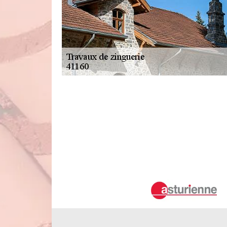
Les travaux de réparation zinguerie dan
La réparation de zinguerie peut toucher un grand nombre d
remise en l'état des gouttières qui sont endommagées. À côt
problèmes de fuites. Les chéneaux sont aussi des structur
faut alors solliciter le service d'un artisan couvreur zi
n'oubliez jamais qu'il propose des tarifs très intéressants e
L'installation des verrières à Semervill
Les propriétaires des habitations peuvent effectuer des
effet, il est possible de mettre en place des verrières. Pou
expert en la matière. Ainsi, on peut vous recommander d
toutes les techniques adaptées. Par conséquent, il n'y a rie
web pour de plus amples informations.