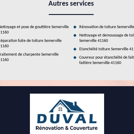
Autres services
ettoyage et pose de gouttière Semerville
Rénovation de toiture Semervill
41160
Nettoyage et demoussage de toi
éparation fuite de toiture Semerville
Semerville 41160
41160
Etanchéité toiture Semerville 4
raitement de charpente Semerville
Couvreur pour étanchéité de fai
41160
faitière Semerville 41160
ce des verrières à Semerville dans le 41160 et
férentes techniques adaptées. Ainsi, il est nécessaire de solliciter le
n vous propose le service de Duval Rénovation & Couverture qui a la
s, il peut proposer des tarifs très intéressants et accessibles à tous.
er son site web. De plus, son devis est gratuit et sans engagement.