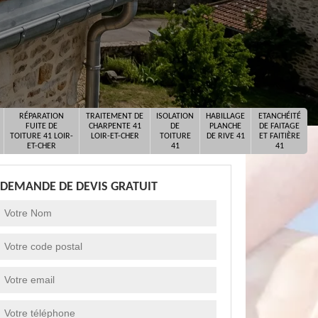
RÉPARATION
TRAITEMENT DE
ISOLATION
HABILLAGE
ETANCHÉITÉ
FUITE DE
CHARPENTE 41
DE
PLANCHE
DE FAITAGE
TOITURE 41 LOIR-
LOIR-ET-CHER
TOITURE
DE RIVE 41
ET FAITIÈRE
ET-CHER
41
41
DEMANDE DE DEVIS GRATUIT