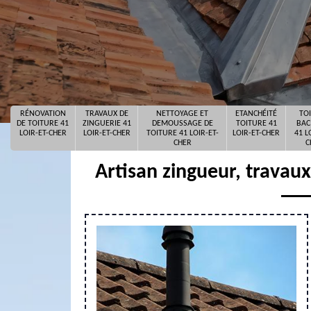
RÉNOVATION
TRAVAUX DE
NETTOYAGE ET
ETANCHÉITÉ
TO
DE TOITURE 41
ZINGUERIE 41
DEMOUSSAGE DE
TOITURE 41
BAC
LOIR-ET-CHER
LOIR-ET-CHER
TOITURE 41 LOIR-ET-
LOIR-ET-CHER
41 L
CHER
C
Artisan zingueur, travau