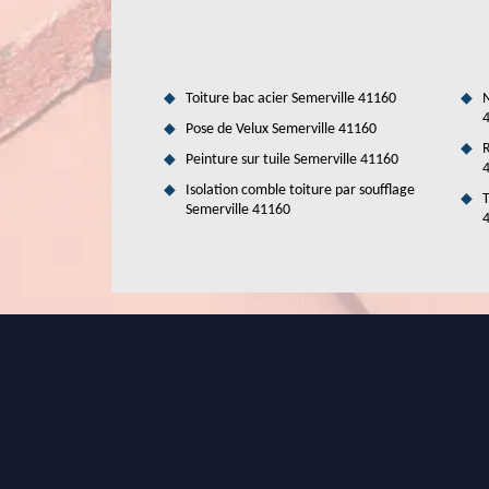
Toiture bac acier Semerville 41160
N
Pose de Velux Semerville 41160
R
Peinture sur tuile Semerville 41160
Isolation comble toiture par soufflage
T
Semerville 41160
Qui est compétent pour la mise en pla
ses environs ?
L'installation des verrières nécessite la maîtrise des dif
service d'un expert pour de telles opérations. Ainsi, o
réputation de garantir un meilleur rendu de travail. De plu
Pour avoir des informations plus précises, il suffit de visit